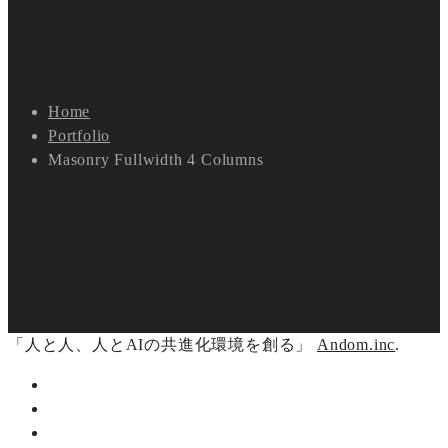
Home
Portfolio
Masonry Fullwidth 4 Columns
OUR
PORTFOLIO
「人と人、人とAIの共進化環境を創る」
Andom.inc
.